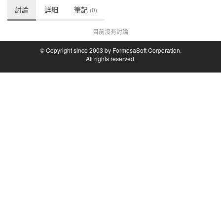
討論
詳細
筆記
(0)
目前沒有討論
© Copyright since 2003 by FormosaSoft Corporation.
All rights reserved.