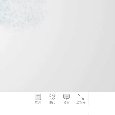
索引
筆記
討論
全螢幕