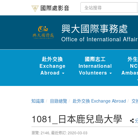
國際處影音
興大國際事務處
Office of International Affa
赴外交換
國際志工
外生
Exchange
International
NC
Abroad
Volunteers
Ambas
知識庫
目錄總覽
赴外交換 Exchange Abroad
交換經驗
1081_日本鹿兒島大學
瀏覽: 2146,
最近修訂: 2020-03-03