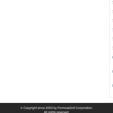
© Copyright since 2003 by FormosaSoft Corporation.
All rights reserved.