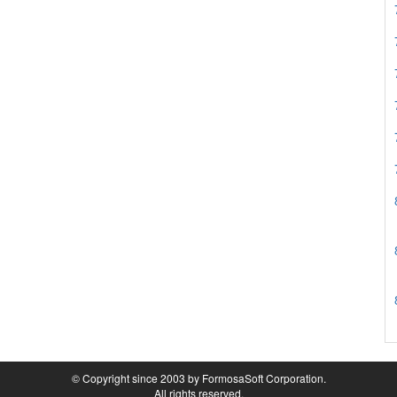
© Copyright since 2003 by FormosaSoft Corporation.
All rights reserved.