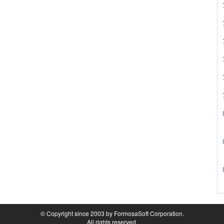
© Copyright since 2003 by FormosaSoft Corporation.
All rights reserved.