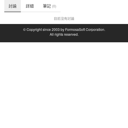
討論
詳細
筆記
(0)
目前沒有討論
© Copyright since 2003 by FormosaSoft Corporation.
All rights reserved.