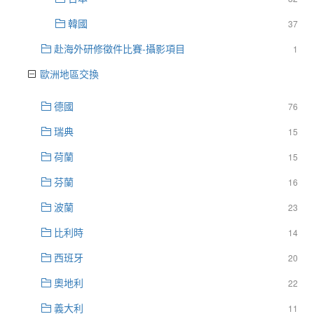
韓國
37
赴海外研修徵件比賽-攝影項目
1
歐洲地區交換
德國
76
瑞典
15
荷蘭
15
芬蘭
16
波蘭
23
比利時
14
西班牙
20
奧地利
22
義大利
11