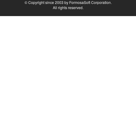
© Copyright since 2003 by FormosaSoft Corporation.
All rights reserved.