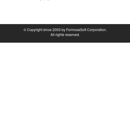
© Copyright since 2003 by FormosaSoft Corporation.
All rights reserved.