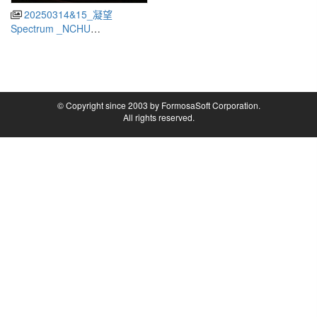
20250314&15_凝望
Spectrum _NCHU
International Film Festival(興
大國際星空電影節)
© Copyright since 2003 by FormosaSoft Corporation.
All rights reserved.