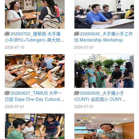
20260702_優華語-大手攜
20260630_大手攜小手工作
小手(BYU+Tubingen)-興大附農
坊 Mentorship Workshop
Chinese Language Program–
2026-07-10
2026-07-01
BYUTübingen–NCHU Aff. Ag.
HS
20260627_TAMUS 大甲一
20260626_大手攜小手
日遊 Dajia One-Day Cultural
(CUNY)-益民國小 CUNY
and Food Experience
Mentorship – Yimin
2026-07-01
2026-07-01
Elementary