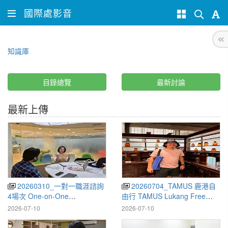
國際處影音
知識庫
目錄總覽
最新討論
最新上傳
20260310_一對一職涯諮詢
20260704_TAMUS 鹿港自
4場次 One-on-One
由行 TAMUS Lukang Free
Consultation
Tour
2026-07-10
2026-07-10