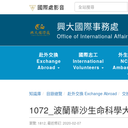
國際處影音
興大國際事務處
Office of International Affa
赴外交換
國際志工
外生
Exchange
International
NC
Abroad
Volunteers
Ambas
知識庫
目錄總覽
赴外交換 Exchange Abroad
交換經驗
1072_波蘭華沙生命科學
瀏覽: 1812,
最近修訂: 2020-02-07