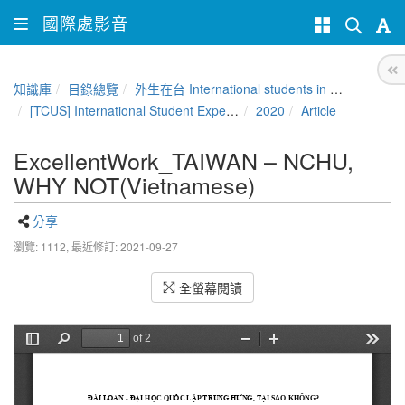
國際處影音
知識庫
目錄總覽
外生在台 International students in Taiwan
[TCUS] International Student Experience Sharing Contest
2020
Article
ExcellentWork_TAIWAN – NCHU,
WHY NOT(Vietnamese)
分享
瀏覽: 1112,
最近修訂: 2021-09-27
全螢幕閱讀