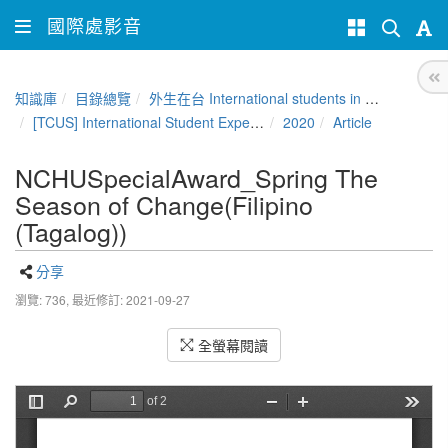
國際處影音
知識庫
目錄總覽
外生在台 International students in Taiwan
[TCUS] International Student Experience Sharing Contest
2020
Article
NCHUSpecialAward_Spring The
Season of Change(Filipino
(Tagalog))
分享
瀏覽: 736,
最近修訂: 2021-09-27
全螢幕閱讀