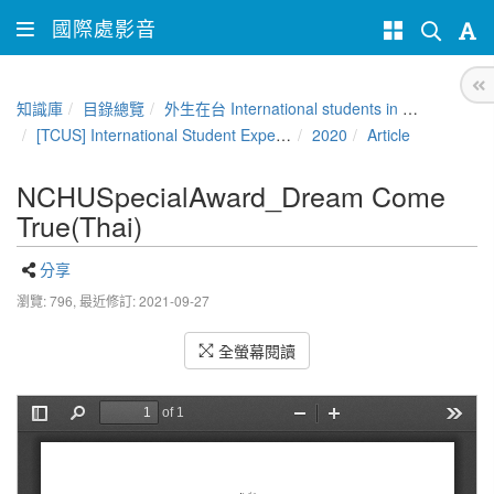
國際處影音
知識庫
目錄總覽
外生在台 International students in Taiwan
[TCUS] International Student Experience Sharing Contest
2020
Article
NCHUSpecialAward_Dream Come
True(Thai)
分享
瀏覽: 796,
最近修訂: 2021-09-27
全螢幕閱讀