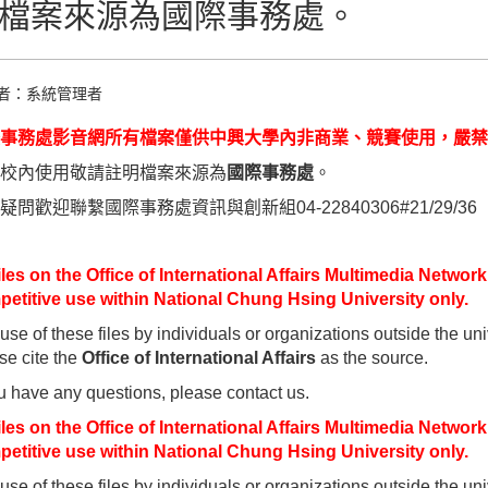
檔案來源為國際事務處。
者：
系統管理者
事務處影音網所有檔案僅供中興大學內非商業、競賽使用，嚴禁
校內使用敬請註明檔案來源為
國際事務處
。
疑問歡迎聯繫國際事務處資訊與創新組04-22840306#21/29/36
files on the Office of International Affairs Multimedia Netwo
etitive use within National Chung Hsing University only.
use of these files by individuals or organizations outside the unive
se cite the
Office of International Affairs
as the source.
ou have any questions, please contact us.
files on the Office of International Affairs Multimedia Netwo
etitive use within National Chung Hsing University only.
use of these files by individuals or organizations outside the unive