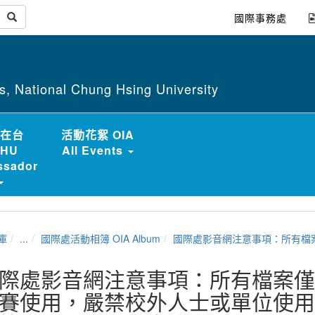
國際事務處
irs, National Chung Hsing University
在台
活動花絮 OIA
HU
All Events
sador
庫
...
國際處活動相簿 OIA Album
國際處影音網注意事項：所有檔案僅供中興大學內非商業、競賽使用，嚴禁校外人士或單位使用。 如有校內使用敬請註明檔案來源為國際事
際處影音網注意事項：所有檔案僅
賽使用，嚴禁校外人士或單位使用