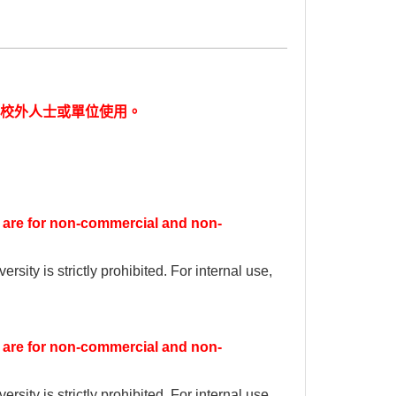
校外人士或單位使用。
rk are for non-commercial and non-
rsity is strictly prohibited. For internal use,
rk are for non-commercial and non-
rsity is strictly prohibited. For internal use,