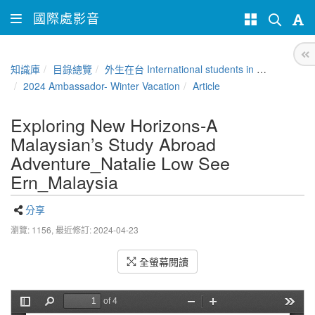
國際處影音
知識庫
目錄總覽
外生在台 International students in Taiwan
2024 Ambassador- Winter Vacation
Article
Exploring New Horizons-A
Malaysian’s Study Abroad
Adventure_Natalie Low See
Ern_Malaysia
分享
瀏覽: 1156,
最近修訂: 2024-04-23
全螢幕閱讀