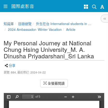
國際處影音
知識庫
目錄總覽
外生在台 International students in Taiwan
2024 Ambassador- Winter Vacation
Article
My Personal Journey at National
Chung Hsing University_M. A.
Dinusha Priyadarshani_Sri Lanka
分享
瀏覽: 884,
最近修訂: 2024-04-22
全螢幕閱讀