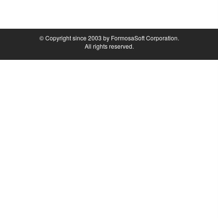
© Copyright since 2003 by FormosaSoft Corporation.
All rights reserved.