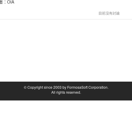
者：
OIA
目前沒有討論
© Copyright since 2003 by FormosaSoft Corporation.
All rights reserved.