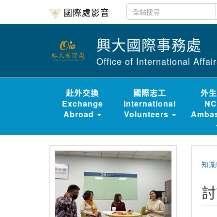
國際處影音
興大國際事務處
Office of International Affa
赴外交換
國際志工
外生
Exchange
International
NC
Abroad
Volunteers
Ambas
知識
討