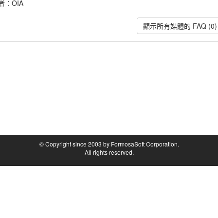
者：
OIA
顯示所有媒體的 FAQ (0)
© Copyright since 2003 by FormosaSoft Corporation.
All rights reserved.