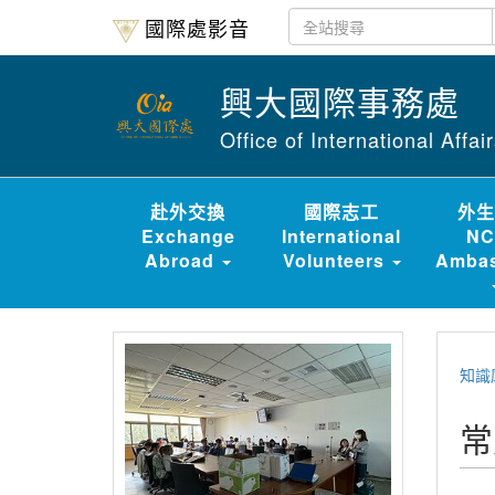
國際處影音
興大國際事務處
Office of International Affa
赴外交換
國際志工
外生
Exchange
International
NC
Abroad
Volunteers
Ambas
知識
常