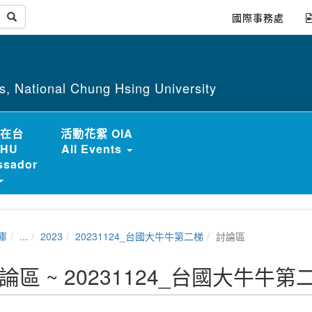
國際事務處
irs, National Chung Hsing University
在台
活動花絮 OIA
HU
All Events
sador
庫
...
2023
20231124_台國大牛牛第二梯
討論區
論區 ~ 20231124_台國大牛牛第