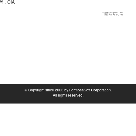
者：
OIA
目前沒有討論
© Copyright since 2003 by FormosaSoft Corporation.
All rights reserved.