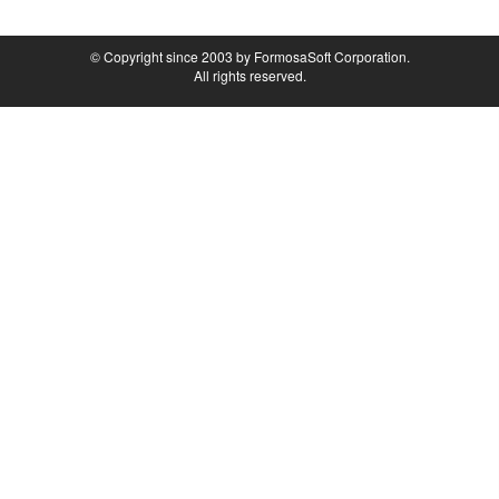
© Copyright since 2003 by FormosaSoft Corporation.
All rights reserved.