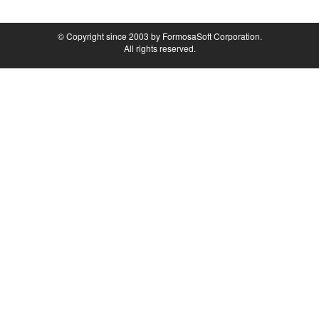
© Copyright since 2003 by FormosaSoft Corporation.
All rights reserved.