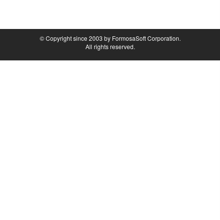
© Copyright since 2003 by FormosaSoft Corporation.
All rights reserved.