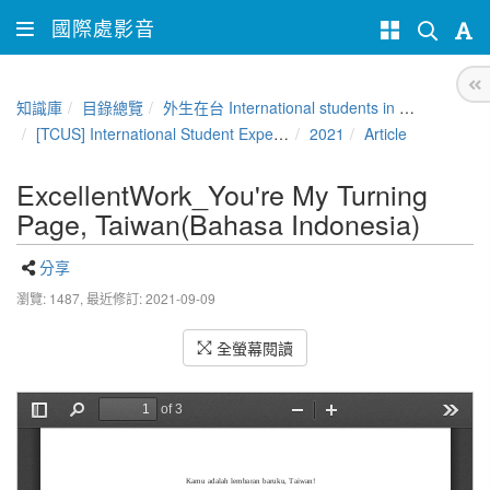
國際處影音
知識庫
目錄總覽
外生在台 International students in Taiwan
[TCUS] International Student Experience Sharing Contest
2021
Article
ExcellentWork_You're My Turning
Page, Taiwan(Bahasa Indonesia)
分享
瀏覽: 1487,
最近修訂: 2021-09-09
全螢幕閱讀