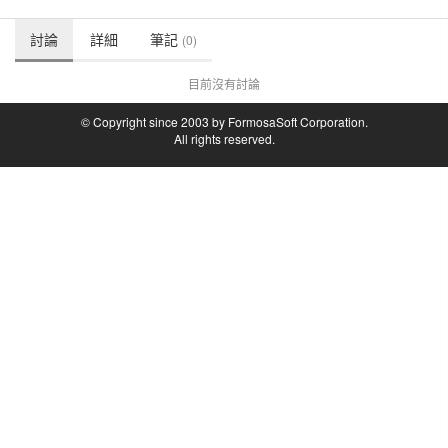
討論
詳細
筆記
(0)
目前沒有討論
© Copyright since 2003 by FormosaSoft Corporation.
All rights reserved.