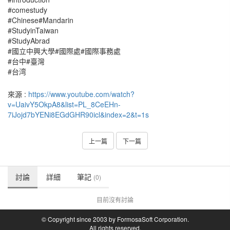
#comestudy
#Chinese#Mandarin
#StudyinTaiwan
#StudyAbrad
#國立中興大學#國際處#國際事務處
#台中#臺灣
#台湾
來源 :
https://www.youtube.com/watch?
v=UaivY5OkpA8&list=PL_8CeEHn-
7iJojd7bYENi8EGdGHR90icl&index=2&t=1s
上一篇
下一篇
討論
詳細
筆記
(0)
目前沒有討論
© Copyright since 2003 by FormosaSoft Corporation.
All rights reserved.