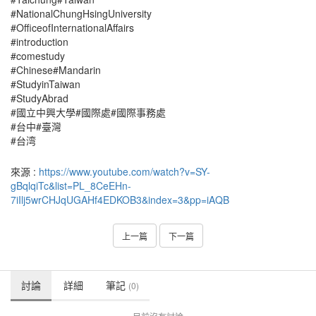
#NationalChungHsingUniversity
#OfficeofInternationalAffairs
#introduction
#comestudy
#Chinese#Mandarin
#StudyinTaiwan
#StudyAbrad
#國立中興大學#國際處#國際事務處
#台中#臺灣
#台湾
來源 :
https://www.youtube.com/watch?v=SY-
gBqlqiTc&list=PL_8CeEHn-
7iIlj5wrCHJqUGAHf4EDKOB3&index=3&pp=iAQB
上一篇
下一篇
討論
詳細
筆記
(0)