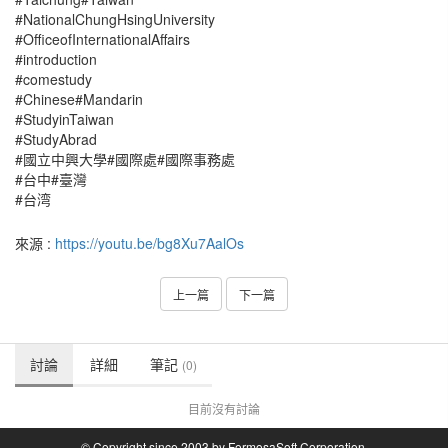
#NationalChungHsingUniversity
#OfficeofInternationalAffairs
#introduction
#comestudy
#Chinese#Mandarin
#StudyinTaiwan
#StudyAbrad
#國立中興大學#國際處#國際事務處
#台中#臺灣
#台湾
來源 :
https://youtu.be/bg8Xu7AalOs
上一篇
下一篇
討論
詳細
筆記
(0)
目前沒有討論
© Copyright since 2003 by FormosaSoft Corporation.