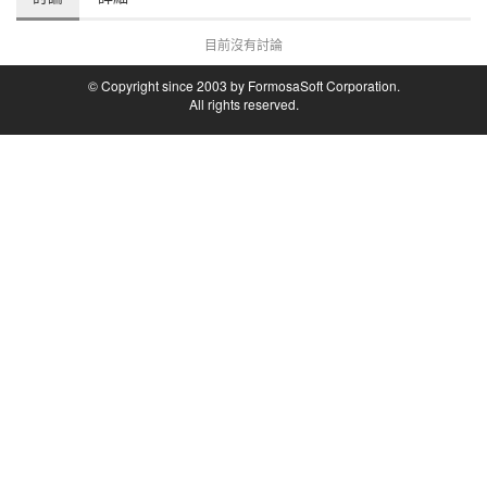
目前沒有討論
© Copyright since 2003 by FormosaSoft Corporation.
All rights reserved.