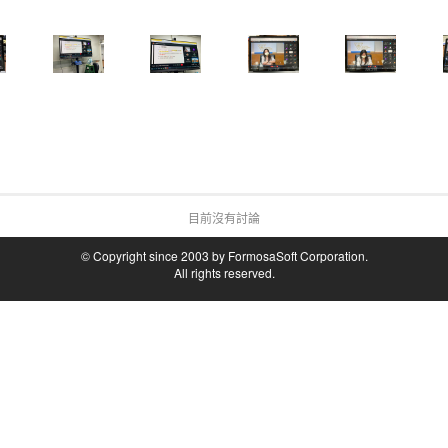
目前沒有討論
© Copyright since 2003 by FormosaSoft Corporation.
All rights reserved.