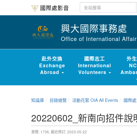
國際處影音
興大國際事務處
Office of International Affa
赴外交換
國際志工
外生
Exchange
International
NC
Abroad
Volunteers
Ambas
知識庫
目錄總覽
活動花絮 OIA All Events
國際處活
20220602_新南向招件
瀏覽: 1736,
最近修訂: 2023-05-22