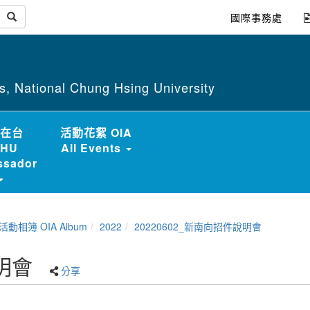
國際事務處
irs, National Chung Hsing University
在台
活動花絮 OIA
HU
All Events
sador
動相簿 OIA Album
2022
20220602_新南向招件說明會
說明會
分享