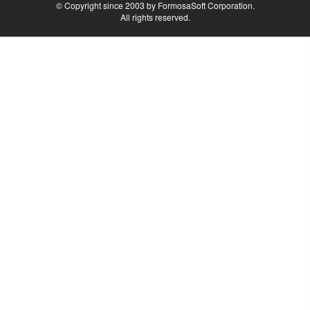
© Copyright since 2003 by FormosaSoft Corporation.
All rights reserved.