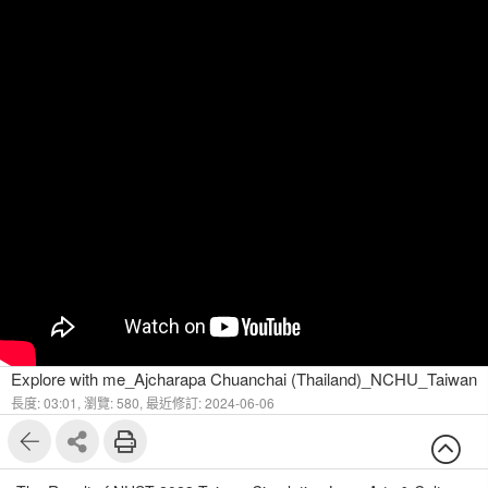
Explore with me_Ajcharapa Chuanchai (Thailand)_NCHU_Taiwan
長度: 03:01,
瀏覽: 580,
最近修訂: 2024-06-06