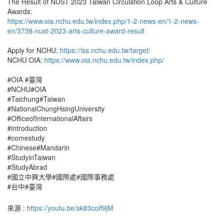
The Result of NUST 2023 Taiwan Circulation Loop Arts & Culture
Awards:
https://www.oia.nchu.edu.tw/index.php/1-2-news-en/1-2-news-
en/3738-nust-2023-arts-culture-award-result
Apply for NCHU:
https://iss.nchu.edu.tw/target/
NCHU OIA:
https://www.oia.nchu.edu.tw/index.php/
#OIA #臺灣
#NCHU#OIA
#Taichung#Taiwan
#NationalChungHsingUniversity
#OfficeofInternationalAffairs
#introduction
#comestudy
#Chinese#Mandarin
#StudyinTaiwan
#StudyAbrad
#國立中興大學#國際處#國際事務處
#台中#臺灣
來源 :
https://youtu.be/sk83coIf9jM