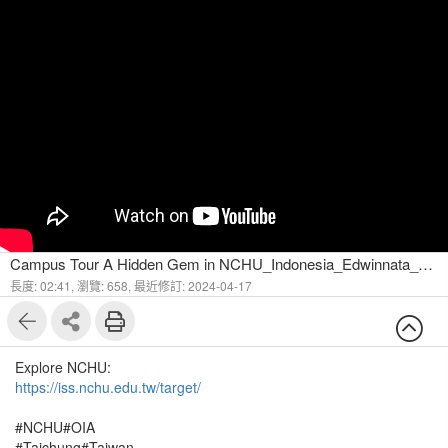
Campus Tour A Hidden Gem in NCHU_Indonesia_Edwinnata_Taiwan
長度: 02:41,
瀏覽: 658,
最近修訂: 2024-04-17
Explore NCHU:
https://iss.nchu.edu.tw/target/
#NCHU#OIA
#Taichung#Taiwan