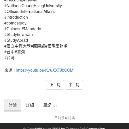
#NationalChungHsingUniversity
#OfficeofInternationalAffairs
#introduction
#comestudy
#Chinese#Mandarin
#StudyinTaiwan
#StudyAbrad
#國立中興大學#國際處#國際事務處
#台中#臺灣
#台湾
來源 :
https://youtu.be/K76XXPJbCCM
上一篇
下一篇
討論
詳細
筆記
(0)
目前沒有討論
© Copyright since 2003 by FormosaSoft Corporation.